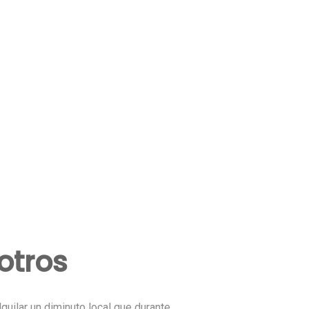
otros
quilar un diminuto local que durante