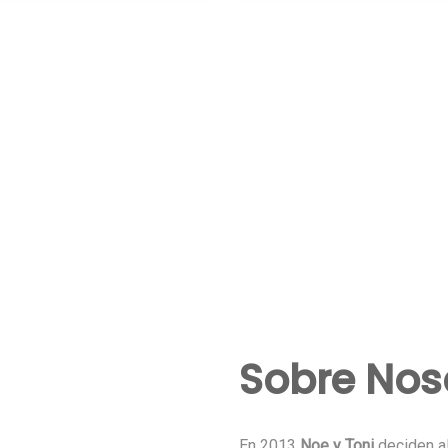
Sobre Nos
En 2013
Noe y Toni
deciden al