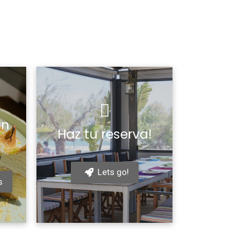
Un
Haz tu reserva!
Lets go!
s