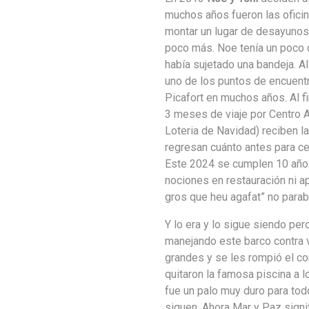
muchos años fueron las oficin
montar un lugar de desayunos 
poco más. Noe tenía un poco 
había sujetado una bandeja. A
uno de los puntos de encuen
Picafort en muchos años. Al f
3 meses de viaje por Centro A
Loteria de Navidad) reciben la
regresan cuánto antes para ce
Este 2024 se cumplen 10 años
nociones en restauración ni a
gros que heu agafat” no parab
Y lo era y lo sigue siendo pe
manejando este barco contra 
grandes y se les rompió el co
quitaron la famosa piscina a l
fue un palo muy duro para tod
siguen. Ahora Mar y Paz sign