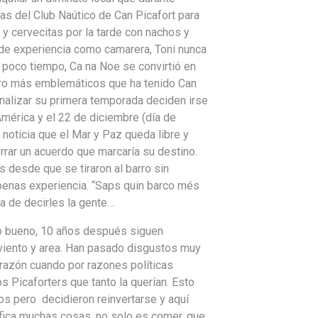
as del Club Naútico de Can Picafort para
y cervecitas por la tarde con nachos y
de experiencia como camarera, Toni nunca
l poco tiempo, Ca na Noe se convirtió en
tro más emblemáticos que ha tenido Can
inalizar su primera temporada deciden irse
mérica y el 22 de diciembre (día de
 noticia que el Mar y Paz queda libre y
rrar un acuerdo que marcaría su destino.
 desde que se tiraron al barro sin
penas experiencia. “Saps quin barco més
a de decirles la gente…
ro bueno, 10 años después siguen
viento y area. Han pasado disgustos muy
razón cuando por razones políticas
os Picaforters que tanto la querían. Esto
os pero decidieron reinvertarse y aquí
ifica muchas cosas, no solo es comer, que