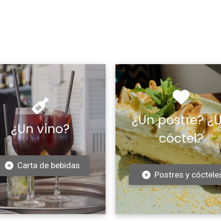
¿Un postre? ¿
¿Un vino?
cóctel?
Carta de bebidas
Postres y cóctele